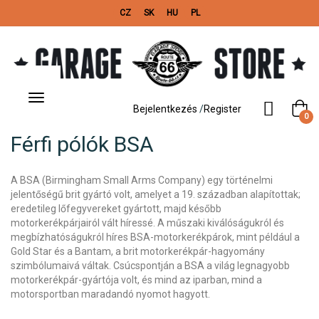
CZ
SK
HU
PL
Toggle
navigation
Bejelentkezés
/
Register
0
Férfi pólók BSA
A BSA (Birmingham Small Arms Company) egy történelmi
jelentőségű brit gyártó volt, amelyet a 19. században alapítottak;
eredetileg lőfegyvereket gyártott, majd később
motorkerékpárjairól vált híressé. A műszaki kiválóságukról és
megbízhatóságukról híres BSA-motorkerékpárok, mint például a
Gold Star és a Bantam, a brit motorkerékpár-hagyomány
szimbólumaivá váltak. Csúcspontján a BSA a világ legnagyobb
motorkerékpár-gyártója volt, és mind az iparban, mind a
motorsportban maradandó nyomot hagyott.