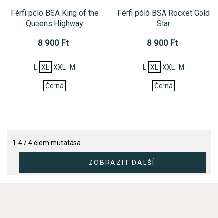
Férfi póló BSA King of the
Férfi póló BSA Rocket Gold
Queens Highway
Star
8 900 Ft
8 900 Ft
L
XL
XXL
M
L
XL
XXL
M
Černá
Černá
1-4 / 4 elem mutatása