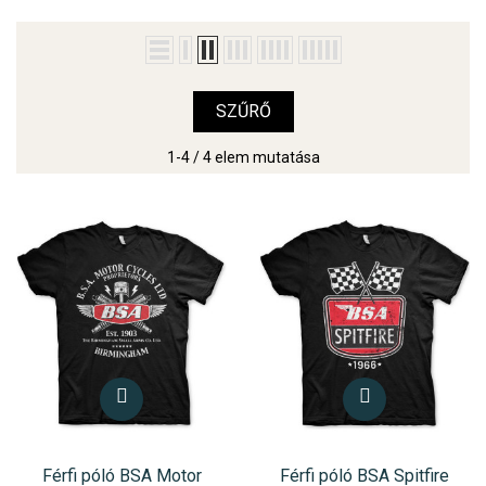
SZŰRŐ
1-4 / 4 elem mutatása
Férfi póló BSA Motor
Férfi póló BSA Spitfire