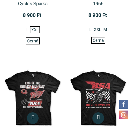
Cycles Sparks
1966
8 900 Ft
8 900 Ft
L
XXL
M
L
XXL
Černá
Černá