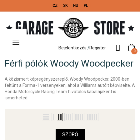
CZ
SK
HU
PL
Toggle
navigation
Bejelentkezés
/
Register
0
Férfi pólók Woody Woodpecker
A közismert képregényszereplő, Woody Woodpecker, 2000-ben
feltűnt a Forma-1 versenyeken, ahol a Williams autóit képviselte. A
Honda Motorcycle Racing Team hivatalos kabalájaként is
ismerheted.
SZŰRŐ