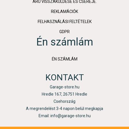
ÁRU VISSZAKÜLDÉSE ÉS CSERÉJE.
REKLAMÁCIÓK
FELHASZNÁLÁSI FELTÉTELEK
GDPR
Én számlám
ÉN SZÁMLÁM
KONTAKT
Garage-store.hu
Hredle 167, 26751 Hredle
Csehország
A megrendelést 3-4 napon belül megkapja
Email: info@garage-store.hu