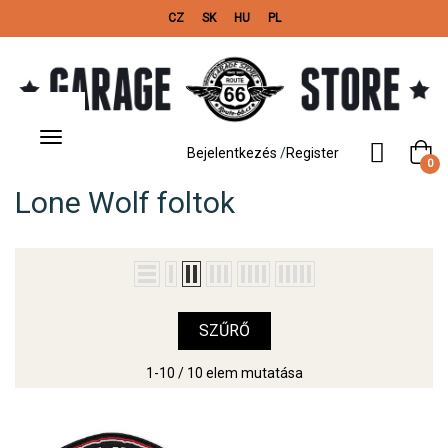
CZ
SK
HU
PL
Toggle
navigation
Bejelentkezés
/
Register
0
Lone Wolf foltok
SZŰRŐ
1-10 / 10 elem mutatása