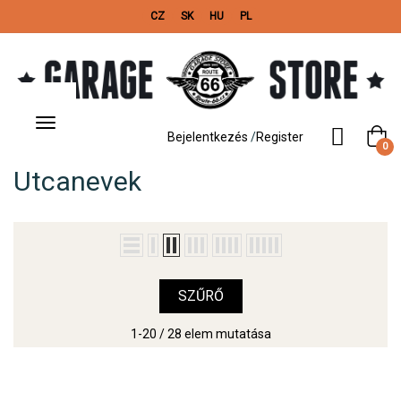
CZ
SK
HU
PL
Toggle
navigation
Bejelentkezés
/
Register
0
Utcanevek
SZŰRŐ
1-20 / 28 elem mutatása