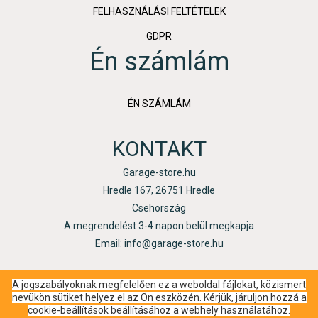
FELHASZNÁLÁSI FELTÉTELEK
GDPR
Én számlám
ÉN SZÁMLÁM
KONTAKT
Garage-store.hu
Hredle 167, 26751 Hredle
Csehország
A megrendelést 3-4 napon belül megkapja
Email: info@garage-store.hu
A jogszabályoknak megfelelően ez a weboldal fájlokat, közismert
nevükön sütiket helyez el az Ön eszközén. Kérjük, járuljon hozzá a
cookie-beállítások beállításához a webhely használatához.