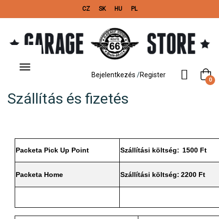
CZ
SK
HU
PL
Toggle
navigation
Bejelentkezés
/
Register
0
Szállítás és fizetés
Packeta Pick Up Point
Szállítási költség:
1500 Ft
Packeta Home
Szállítási költség:
2200 Ft