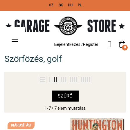
CZ
SK
HU
PL
Toggle
navigation
Bejelentkezés
/
Register
0
Szörfözés, golf
SZŰRŐ
1-7 / 7 elem mutatása
KIÁRUSÍTÁS!