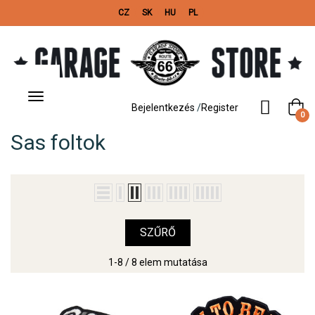
CZ
SK
HU
PL
Toggle
navigation
Bejelentkezés
/
Register
0
Sas foltok
SZŰRŐ
1-8 / 8 elem mutatása