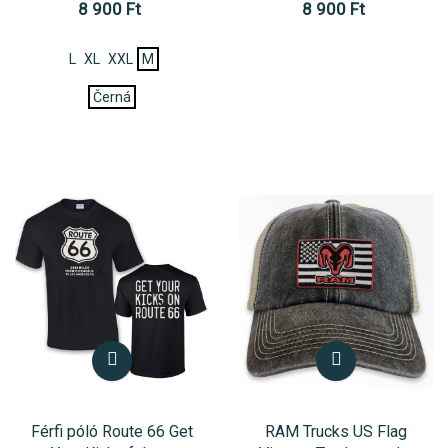
8 900 Ft
8 900 Ft
L
XL
XXL
M
Černá
Férfi póló Route 66 Get
RAM Trucks US Flag