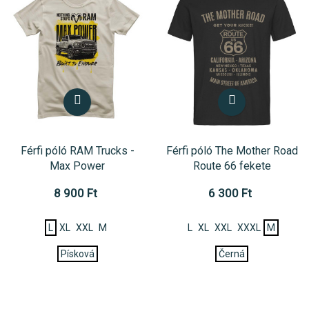
Férfi póló RAM Trucks -
Férfi póló The Mother Road
Max Power
Route 66 fekete
8 900 Ft
6 300 Ft
L
XL
XXL
M
L
XL
XXL
XXXL
M
Písková
Černá