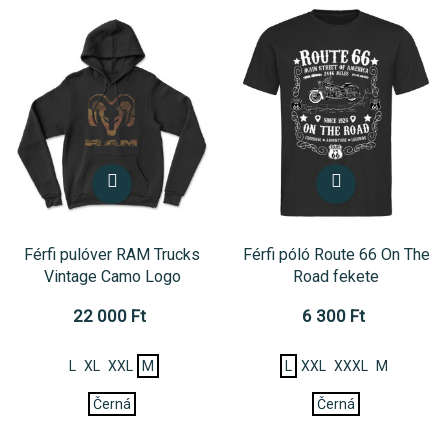
Férfi pulóver RAM Trucks
Férfi póló Route 66 On The
Vintage Camo Logo
Road fekete
22 000 Ft
6 300 Ft
L
XL
XXL
M
L
XXL
XXXL
M
Černá
Černá