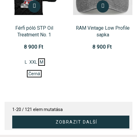
Férfi póló STP Oil
RAM Vintage Low Profile
Treatment No. 1
sapka
8 900 Ft
8 900 Ft
L
XXL
M
Černá
1-20 / 121 elem mutatása