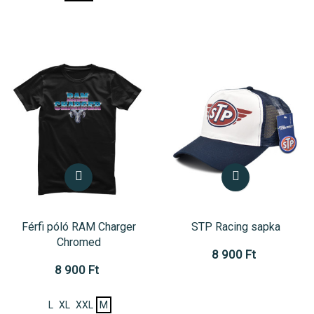
Férfi póló RAM Charger
STP Racing sapka
Chromed
8 900 Ft
8 900 Ft
L
XL
XXL
M