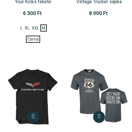
Your Kicks fekete
Vintage Trucker sapka
6 300 Ft
8 900 Ft
L
XL
XXL
M
Černá