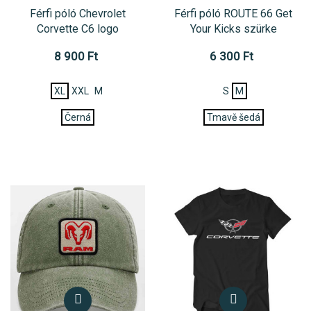
Férfi póló Chevrolet
Férfi póló ROUTE 66 Get
Corvette C6 logo
Your Kicks szürke
8 900 Ft
6 300 Ft
XL
XXL
M
S
M
Černá
Tmavě šedá