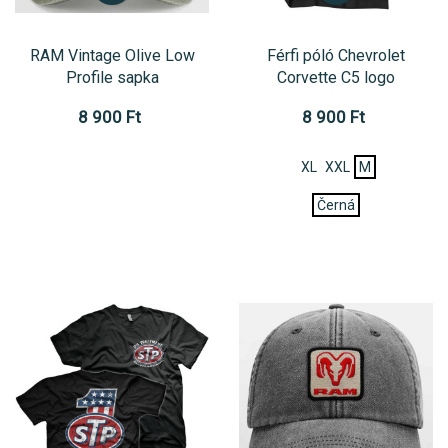
RAM Vintage Olive Low
Férfi póló Chevrolet
Profile sapka
Corvette C5 logo
8 900 Ft
8 900 Ft
XL
XXL
M
Černá