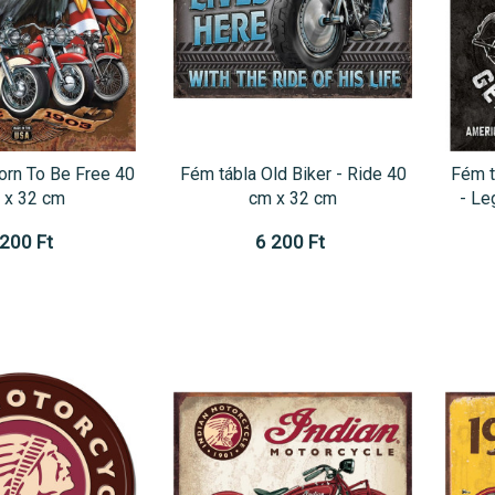
orn To Be Free 40
Fém tábla Old Biker - Ride 40
Fém t
 x 32 cm
cm x 32 cm
- Le
 200 Ft
6 200 Ft