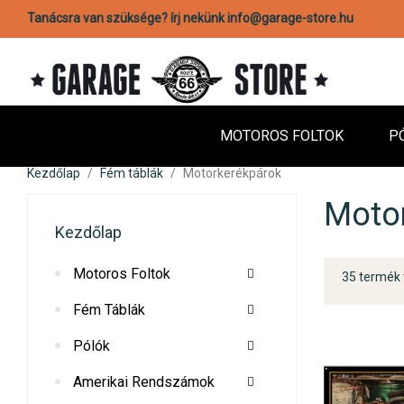
Tanácsra van szüksége? írj nekünk info@garage-store.hu
MOTOROS FOLTOK
P
Kezdőlap
Fém táblák
Motorkerékpárok
Moto
Kezdőlap
Motoros Foltok
35 termék 
Fém Táblák
Pólók
Amerikai Rendszámok