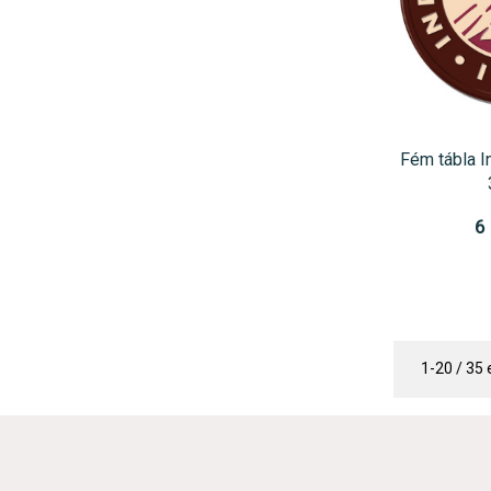
Fém tábla I
6
1-20 / 35