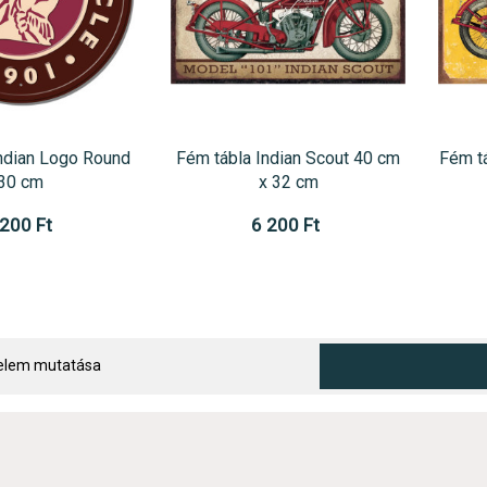
ndian Logo Round
Fém tábla Indian Scout 40 cm
Fém t
30 cm
x 32 cm
 200 Ft
6 200 Ft
 elem mutatása