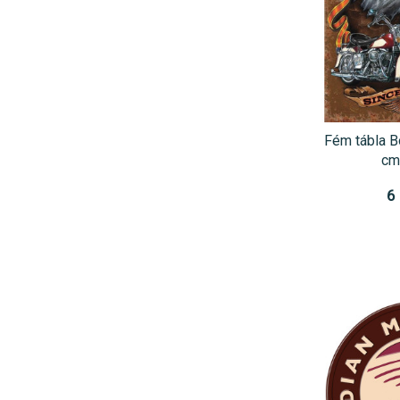
Fém tábla B
cm
6