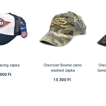
acing sapka
Chevrolet Bowtie camo
Chev
washed sapka
Gene
 900 Ft
15 300 Ft