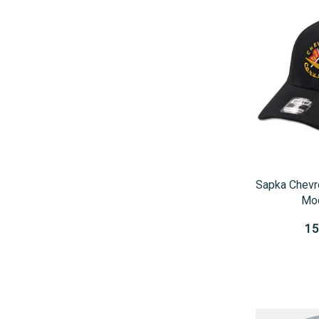
Sapka Chevro
Mod
15