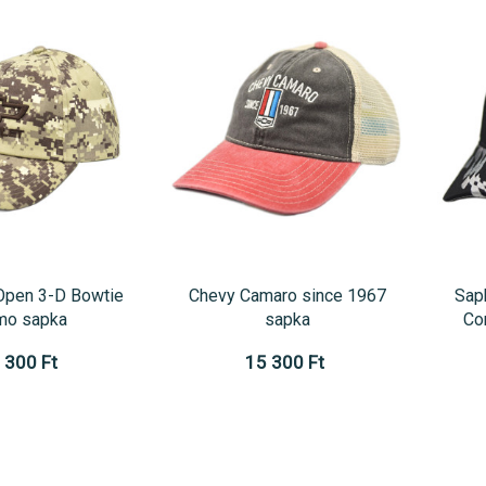
Open 3-D Bowtie
Chevy Camaro since 1967
Sap
mo sapka
sapka
Co
 300 Ft
15 300 Ft