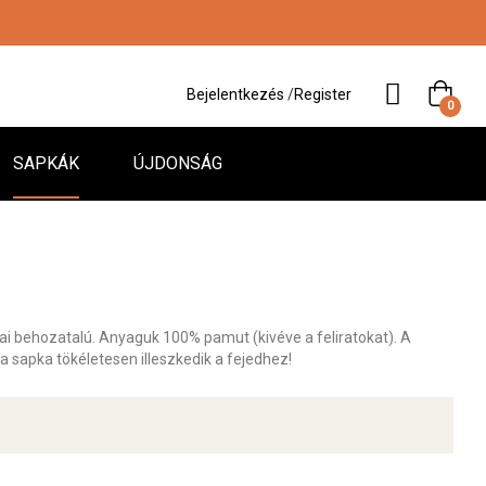
Bejelentkezés
/
Register
0
SAPKÁK
ÚJDONSÁG
i behozatalú. Anyaguk 100% pamut (kivéve a feliratokat). A
 sapka tökéletesen illeszkedik a fejedhez!