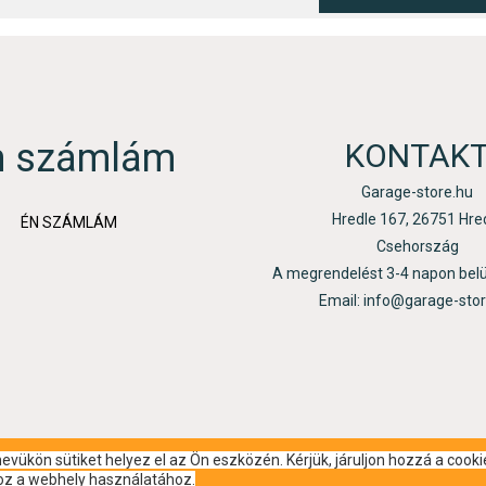
n számlám
KONTAK
Garage-store.hu
Hredle 167, 26751 Hre
ÉN SZÁMLÁM
Csehország
A megrendelést 3-4 napon bel
Email: info@garage-sto
vükön sütiket helyez el az Ön eszközén. Kérjük, járuljon hozzá a cooki
hoz a webhely használatához.