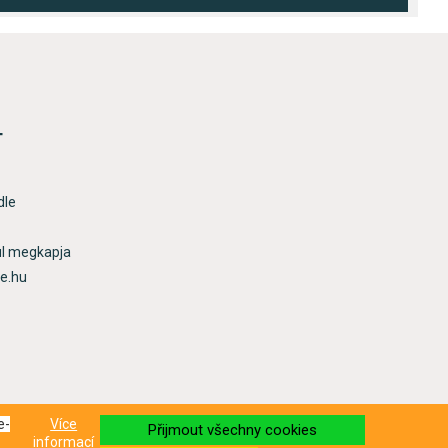
T
dle
ül megkapja
re.hu
e-
Více
Přijmout všechny cookies
informací