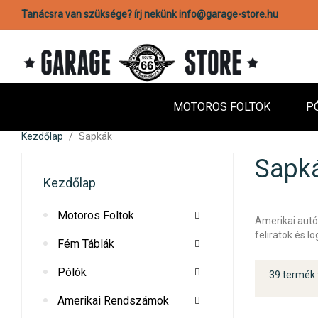
Tanácsra van szüksége? írj nekünk info@garage-store.hu
MOTOROS FOLTOK
P
Kezdőlap
Sapkák
Sapk
Kezdőlap
Motoros Foltok
Amerikai autó
feliratok és 
Fém Táblák
Pólók
39 termék 
Amerikai Rendszámok