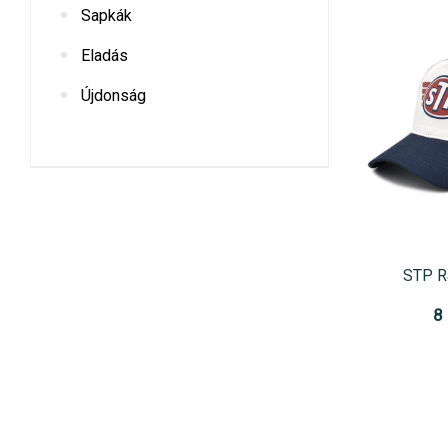
Sapkák
Eladás
Újdonság
STP R
8