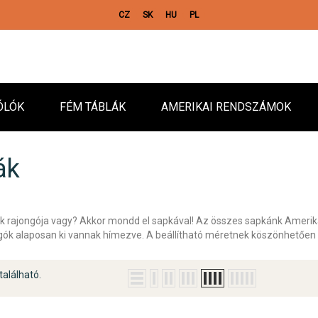
CZ
SK
HU
PL
ÓLÓK
FÉM TÁBLÁK
AMERIKAI RENDSZÁMOK
ák
k rajongója vagy? Akkor mondd el sapkával! Az összes sapkánk Amerika
logók alaposan ki vannak hímezve. A beállítható méretnek köszönhetően a
található.