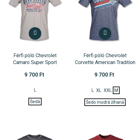
Férfi póló Chevrolet
Férfi póló Chevrolet
Camaro Super Sport
Corvette American Tradition
9 700 Ft
9 700 Ft
L
L
XL
XXL
M
Šedá
Šedo modrá žíhaná