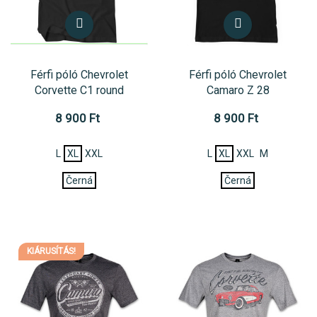
Férfi póló Chevrolet
Férfi póló Chevrolet
Corvette C1 round
Camaro Z 28
8 900 Ft
8 900 Ft
L
XL
XXL
L
XL
XXL
M
Černá
Černá
KIÁRUSÍTÁS!