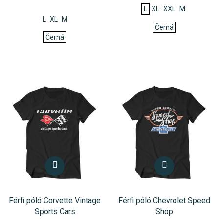
L
XL
XXL
M
L
XL
M
Černá
Černá
Férfi póló Corvette Vintage
Férfi póló Chevrolet Speed
Sports Cars
Shop