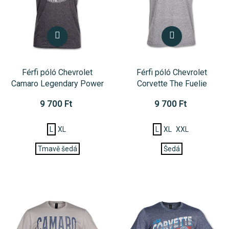
Férfi póló Chevrolet
Férfi póló Chevrolet
Camaro Legendary Power
Corvette The Fuelie
9 700 Ft
9 700 Ft
L
XL
L
XL
XXL
Tmavě šedá
Šedá