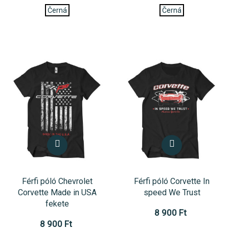
Černá
Černá
Férfi póló Chevrolet
Férfi póló Corvette In
Corvette Made in USA
speed We Trust
fekete
8 900 Ft
8 900 Ft