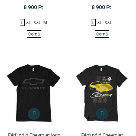
8 900 Ft
8 900 Ft
L
XL
XXL
M
L
XL
XXL
Černá
Černá
Férfi póló Chevrolet logo
Férfi póló Chevrolet