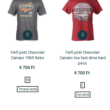
Férfi póló Chevrolet
Férfi póló Chevrolet
Camaro 1969 Retro
Camaro live fast drive hard
piros
9 700 Ft
9 700 Ft
M
L
Tmavě šedá
Červená