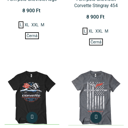
Corvette Stingray 454
8 900 Ft
8 900 Ft
L
XL
XXL
M
L
XL
XXL
M
Černá
Černá