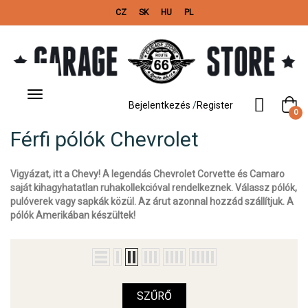
CZ
SK
HU
PL
Toggle
navigation
Bejelentkezés
/
Register
0
Férfi pólók Chevrolet
Vigyázat, itt a Chevy! A legendás Chevrolet Corvette és Camaro
saját kihagyhatatlan ruhakollekcióval rendelkeznek. Válassz pólók,
pulóverek vagy sapkák közül. Az árut azonnal hozzád szállítjuk. A
pólók Amerikában készültek!
SZŰRŐ