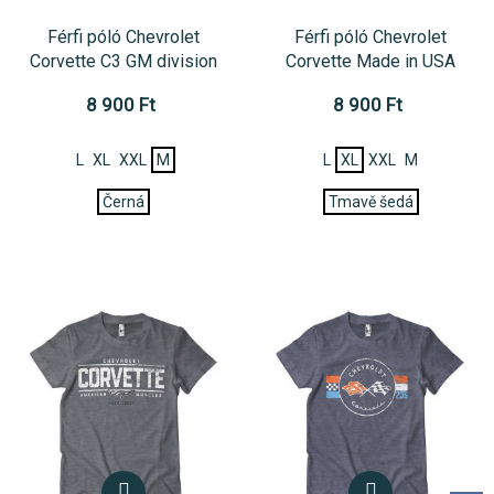
Férfi póló Chevrolet
Férfi póló Chevrolet
Corvette C3 GM division
Corvette Made in USA
8 900 Ft
8 900 Ft
L
XL
XXL
M
L
XL
XXL
M
Černá
Tmavě šedá