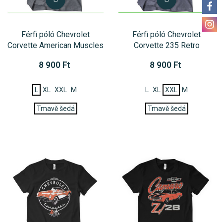
Férfi póló Chevrolet
Férfi póló Chevrolet
Corvette American Muscles
Corvette 235 Retro
8 900 Ft
8 900 Ft
L
XL
XXL
M
L
XL
XXL
M
Tmavě šedá
Tmavě šedá