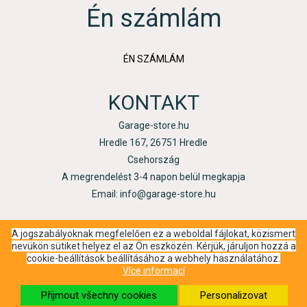
Én számlám
ÉN SZÁMLÁM
KONTAKT
Garage-store.hu
Hredle 167, 26751 Hredle
Csehország
A megrendelést 3-4 napon belül megkapja
Email: info@garage-store.hu
A jogszabályoknak megfelelően ez a weboldal fájlokat, közismert
nevükön sütiket helyez el az Ön eszközén. Kérjük, járuljon hozzá a
cookie-beállítások beállításához a webhely használatához.
Více informací
Přijmout všechny cookies
Personalizovat