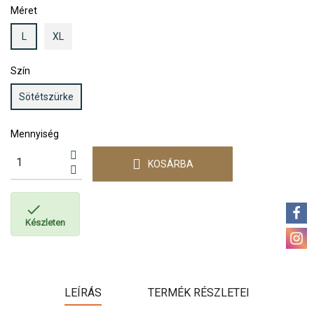
Méret
L
XL
Szín
Sötétszürke
Mennyiség
KOSÁRBA

Készleten
LEÍRÁS
TERMÉK RÉSZLETEI