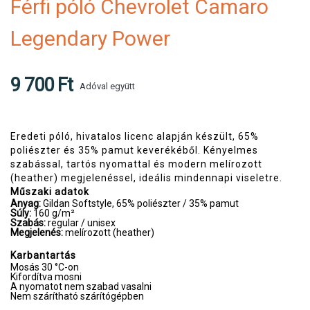
Férfi póló Chevrolet Camaro
Legendary Power
9 700 Ft
Adóval együtt
Eredeti póló, hivatalos licenc alapján készült, 65%
poliészter és 35% pamut keverékéből. Kényelmes
szabással, tartós nyomattal és modern melírozott
(heather) megjelenéssel, ideális mindennapi viseletre.
Műszaki adatok
Anyag:
Gildan Softstyle, 65% poliészter / 35% pamut
Súly:
160 g/m²
Szabás:
regular / unisex
Megjelenés:
melírozott (heather)
Karbantartás
Mosás 30 °C-on
Kifordítva mosni
A nyomatot nem szabad vasalni
Nem szárítható szárítógépben