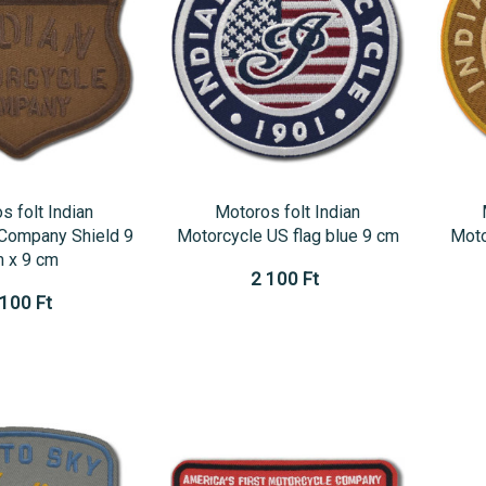
s folt Indian
Motoros folt Indian
Company Shield 9
Motorcycle US flag blue 9 cm
Moto
 x 9 cm
2 100 Ft
 100 Ft