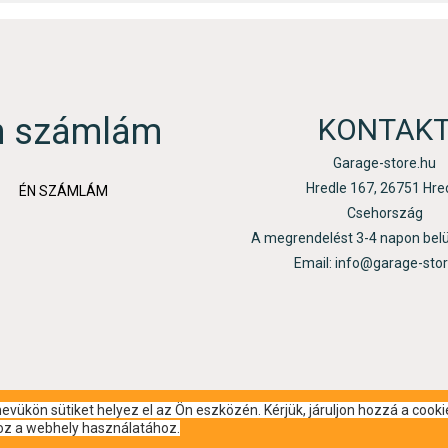
n számlám
KONTAK
Garage-store.hu
Hredle 167, 26751 Hre
ÉN SZÁMLÁM
Csehország
A megrendelést 3-4 napon bel
Email: info@garage-sto
vükön sütiket helyez el az Ön eszközén. Kérjük, járuljon hozzá a cooki
hoz a webhely használatához.