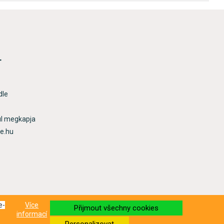
T
dle
ül megkapja
re.hu
e-
Více
Přijmout všechny cookies
informací