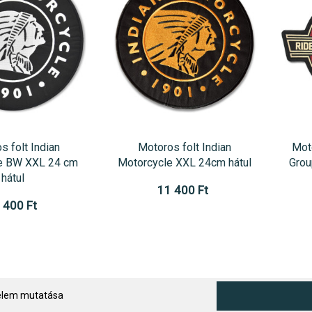
s folt Indian
Motoros folt Indian
Moto
e BW XXL 24 cm
Motorcycle XXL 24cm hátul
Grou
hátul
11 400 Ft
 400 Ft
 elem mutatása