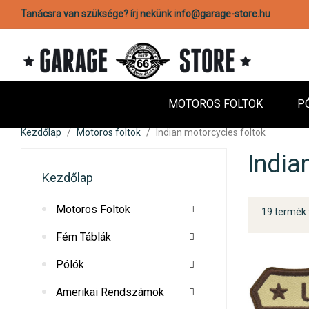
Tanácsra van szüksége? írj nekünk info@garage-store.hu
MOTOROS FOLTOK
P
Kezdőlap
Motoros foltok
Indian motorcycles foltok
India
Kezdőlap
Motoros Foltok
19 termék 
Fém Táblák
Pólók
Amerikai Rendszámok