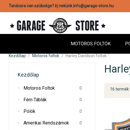
Tanácsra van szüksége? írj nekünk info@garage-store.hu
MOTOROS FOLTOK
P
Kezdőlap
Motoros foltok
Harley Davidson foltok
Harle
Kezdőlap
Motoros Foltok
16 termék 
Fém Táblák
Pólók
Amerikai Rendszámok