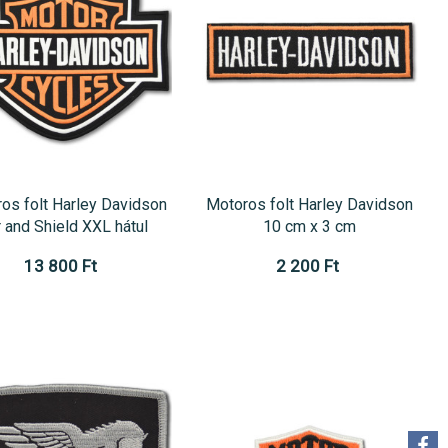
os folt Harley Davidson
Motoros folt Harley Davidson
 and Shield XXL hátul
10 cm x 3 cm
13 800 Ft
2 200 Ft