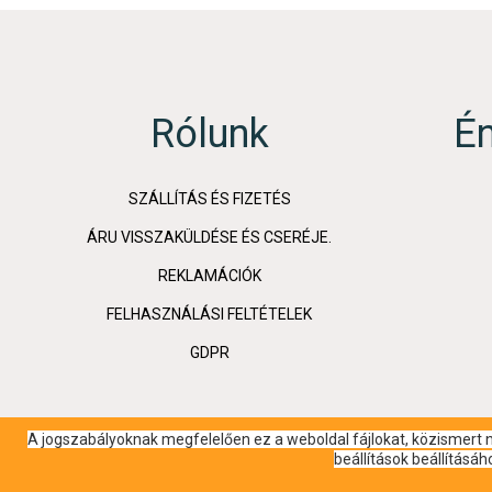
Rólunk
É
SZÁLLÍTÁS ÉS FIZETÉS
ÁRU VISSZAKÜLDÉSE ÉS CSERÉJE.
REKLAMÁCIÓK
FELHASZNÁLÁSI FELTÉTELEK
GDPR
A jogszabályoknak megfelelően ez a weboldal fájlokat, közismert ne
beállítások beállításá