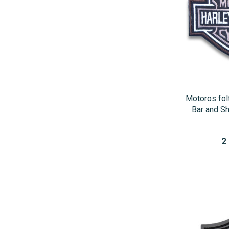
Motoros fol
Bar and S
2