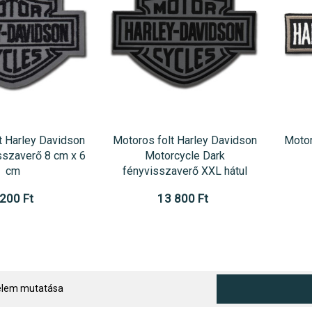
t Harley Davidson
Motoros folt Harley Davidson
Motor
sszaverő 8 cm x 6
Motorcycle Dark
cm
fényvisszaverő XXL hátul
 200 Ft
13 800 Ft
 elem mutatása