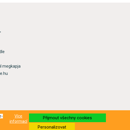
T
dle
ül megkapja
re.hu
e-
Více
Přijmout všechny cookies
informací
Personalizovat