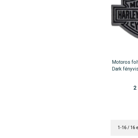
Motoros fol
Dark fényvi
2
1-16 / 16