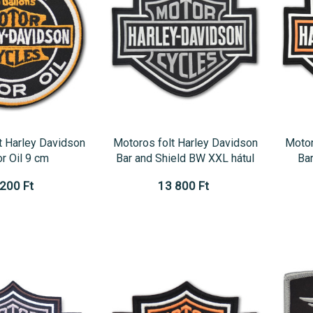
t Harley Davidson
Motoros folt Harley Davidson
Motor
r Oil 9 cm
Bar and Shield BW XXL hátul
Bar
 200 Ft
13 800 Ft