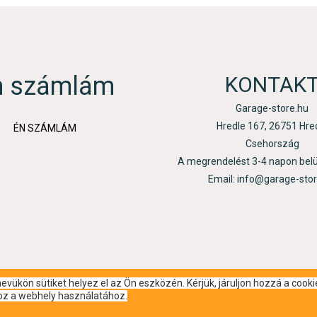
n számlám
KONTAK
Garage-store.hu
Hredle 167, 26751 Hre
ÉN SZÁMLÁM
Csehország
A megrendelést 3-4 napon bel
Email: info@garage-sto
vükön sütiket helyez el az Ön eszközén. Kérjük, járuljon hozzá a cooki
hoz a webhely használatához.