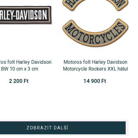
os folt Harley Davidson
Motoros folt Harley Davidson
BW 10 cm x 3 cm
Motorcycle Rockers XXL hátul
2 200 Ft
14 900 Ft