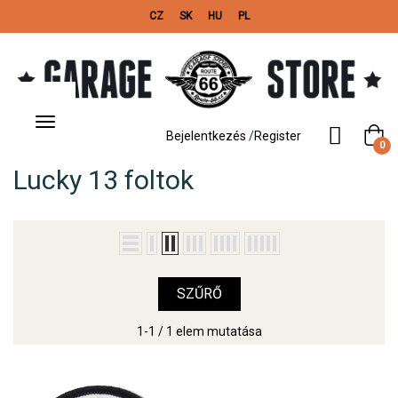
CZ
SK
HU
PL
Toggle
navigation
Bejelentkezés
/
Register
0
Lucky 13 foltok
SZŰRŐ
1-1 / 1 elem mutatása