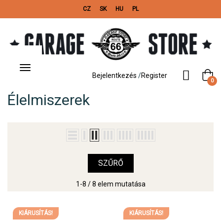
CZ
SK
HU
PL
Toggle
navigation
Bejelentkezés
/
Register
0
Élelmiszerek
SZŰRŐ
1-8 / 8 elem mutatása
KIÁRUSÍTÁS!
KIÁRUSÍTÁS!