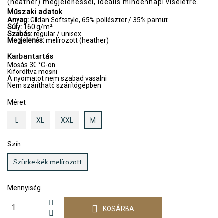
(heather) megjelenéssel, ideális mindennapi viseletre.
Műszaki adatok
Anyag:
Gildan Softstyle, 65% poliészter / 35% pamut
Súly:
160 g/m²
Szabás:
regular / unisex
Megjelenés:
melírozott (heather)
Karbantartás
Mosás 30 °C-on
Kifordítva mosni
A nyomatot nem szabad vasalni
Nem szárítható szárítógépben
Méret
L
XL
XXL
M
Szín
Szürke-kék melírozott
Mennyiség
KOSÁRBA