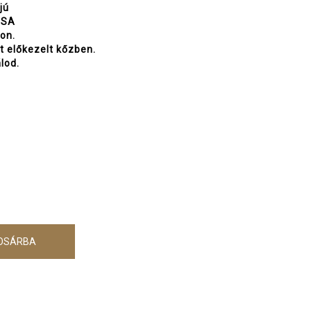
jú
USA
on.
t előkezelt kőzben.
lod.
OSÁRBA