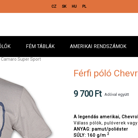
CZ
SK
HU
PL
ÓLÓK
FÉM TÁBLÁK
AMERIKAI RENDSZÁMOK
et Camaro Super Sport
Férfi póló Chev
9 700 Ft
Adóval együtt
A legendás amerikai, Chevro
Válass pólók, pulóverek vag
ANYAG: pamut/poliéster
2
SÚLY: 160 g/m