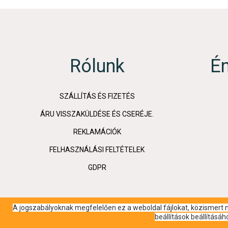
Rólunk
É
SZÁLLÍTÁS ÉS FIZETÉS
ÁRU VISSZAKÜLDÉSE ÉS CSERÉJE.
REKLAMÁCIÓK
FELHASZNÁLÁSI FELTÉTELEK
GDPR
A jogszabályoknak megfelelően ez a weboldal fájlokat, közismert ne
beállítások beállításá