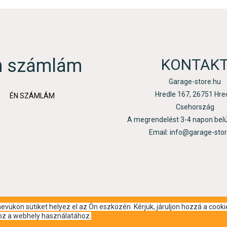
n számlám
KONTAK
Garage-store.hu
Hredle 167, 26751 Hre
ÉN SZÁMLÁM
Csehország
A megrendelést 3-4 napon bel
Email: info@garage-sto
vükön sütiket helyez el az Ön eszközén. Kérjük, járuljon hozzá a cooki
hoz a webhely használatához.