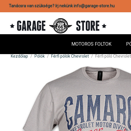
Tanácsra van szüksége? írj nekünk info@garage-store.hu
MOTOROS FOLTOK
P
Kezdőlap
Pólók
Férfi pólók Chevrolet
Férfi póló Chevrol