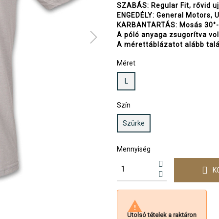
SZABÁS: Regular Fit, rővid uj
ENGEDÉLY: General Motors, 
KARBANTARTÁS: Mosás 30°-
A póló anyaga zsugorítva vol
A mérettáblázatot alább talá
Méret
L
Szín
Szürke
Mennyiség
K

Utolsó tételek a raktáron