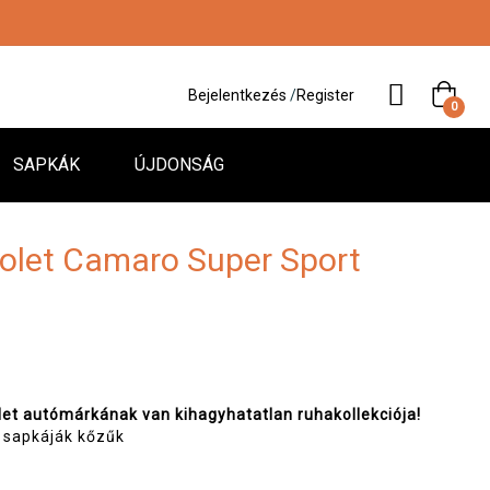
Bejelentkezés
/
Register
0
SAPKÁK
ÚJDONSÁG
rolet Camaro Super Sport
let autómárkának van kihagyhatatlan ruhakollekciója!
y sapkáják kőzűk