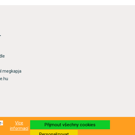
T
dle
ül megkapja
re.hu
e-
Více
Přijmout všechny cookies
informací
Personalizovat