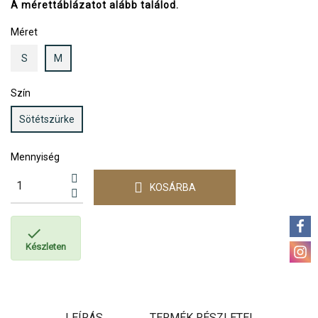
A mérettáblázatot alább találod.
Méret
S
M
Szín
Sötétszürke
Mennyiség
KOSÁRBA

Készleten
LEÍRÁS
TERMÉK RÉSZLETEI