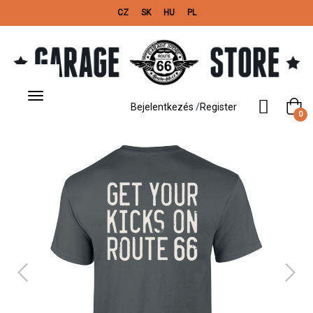
CZ
SK
HU
PL
Toggle
navigation
Bejelentkezés
/
Register
0