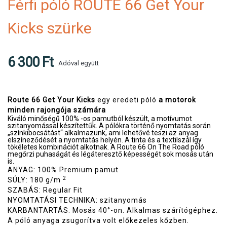
Férfi póló ROUTE 66 Get Your
Kicks szürke
6 300 Ft
Adóval együtt
Route 66 Get Your Kicks
egy eredeti póló
a motorok
minden rajongója számára
Kiváló minőségű 100% -os pamutból készült, a motívumot
szitanyomással készítettűk. A pólókra történő nyomtatás során
„színkibocsátást“ alkalmazunk, ami lehetővé teszi az anyag
elszíneződését a nyomtatás helyén. A tinta és a textilszál így
tökéletes kombinációt alkotnak. A Route 66 On The Road póló
megőrzi puhaságát és légáteresztő képességét sok mosás után
is.
ANYAG: 100% Premium pamut
2
SÚLY: 180 g/m
SZABÁS: Regular Fit
NYOMTATÁSI TECHNIKA: szitanyomás
KARBANTARTÁS: Mosás 40°-on. Alkalmas szárítógéphez.
A póló anyaga zsugorítva volt előkezeles kőzben.