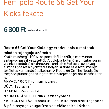
Férfi póló Route 66 Get Your
Kicks fekete
6 300 Ft
Adóval együtt
Route 66 Get Your Kicks
egy eredeti póló
a motorok
minden rajongója számára
Kiváló minőségű 100% -os pamutból készült, a motívumot
szitanyomással készítettűk. A pólókra történő nyomtatás során
„színkibocsátást“ alkalmazunk, ami lehetővé teszi az anyag
elszíneződését a nyomtatás helyén. A tinta és a textilszál így
tökéletes kombinációt alkotnak. A Route 66 On The Road póló
megőrzi puhaságát és légáteresztő képességét sok mosás után
is.
ANYAG: 100% Premium pamut
2
SÚLY: 180 g/m
SZABÁS: Regular Fit
NYOMTATÁSI TECHNIKA: szitanyomás
KARBANTARTÁS: Mosás 40°-on. Alkalmas szárítógéphez.
A póló anyaga zsugorítva volt előkezeles kőzben.