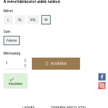
A mérettáblázatot alább találod.
Méret
L
XL
XXL
M
Szín
Fekete
Mennyiség
KOSÁRBA

Készleten
LEÍRÁS
TERMÉK RÉSZLETEI