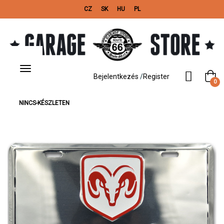
CZ
SK
HU
PL
Toggle
navigation
Bejelentkezés
/
Register
0
NINCS-KÉSZLETEN