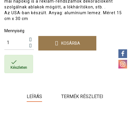
mai napokig is a reklám-rendszámok dekorációként
szolgálnak ablakok mögött, a lökhárítókon, stb. .
Az USA-ban készült. Anyag: alumínium lemez. Méret
15
cm x 30 cm
Mennyiség
KOSÁRBA

Készleten
LEÍRÁS
TERMÉK RÉSZLETEI