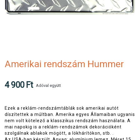
Amerikai rendszám Hummer
4 900 Ft
Adóval együtt
Ezek a reklám-rendszámtáblák sok amerikai autót
díszítettek a múltban. Amerika egyes Államaiban ugyanis
nem volt kötelező a klasszikus rendszám használata. A
mai napokig is a reklám-rendszámok dekorációként
szolgálnak ablakok mögött, a lökhárítókon, stb. .
Az USA-ban készült. Anyag: alumínium lemez. Méret
15