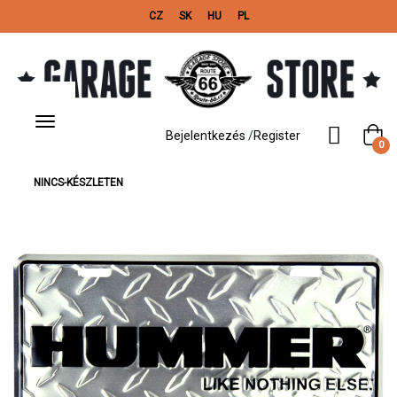
CZ
SK
HU
PL
Toggle
navigation
Bejelentkezés
/
Register
0
NINCS-KÉSZLETEN