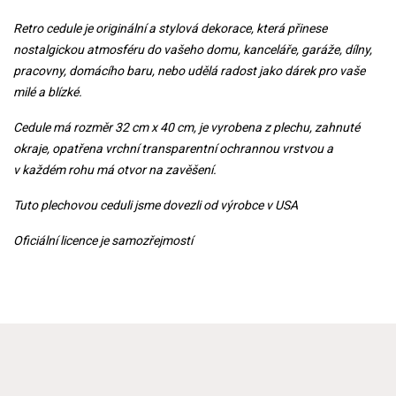
Retro cedule je originální a stylová dekorace, která přinese
nostalgickou atmosféru do vašeho domu, kanceláře, garáže, dílny,
pracovny, domácího baru, nebo udělá radost jako dárek pro vaše
milé a blízké.
Cedule má rozměr 32 cm x 40 cm, je vyrobena z plechu, zahnuté
okraje, opatřena vrchní transparentní ochrannou vrstvou a
v každém rohu má otvor na zavěšení.
Tuto plechovou ceduli jsme dovezli od výrobce v USA
Oficiální licence je samozřejmostí