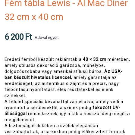
Fém tábla Lewis - Al Mac Diner
32 cm x 40 cm
6 200 Ft
Adóval együtt
Eredeti fémből készült reklámtábla
40 × 32 cm
méretben,
amely stílusos dekoráció garázsba, műhelybe,
dolgozószobába vagy amerikai stílusú bárba.
Az USA-
ban készült hivatalos licenccel
, amely garantálja az
eredetiséget, az autentikus dizájnt és a precíz, nagy
felbontású nyomtatást, éles részletekkel és élénk
színekkel.
A felület speciális bevonattal van ellátva, amely védi a
nyomatot a sérülésektől, a színek pedig
fokozott UV-
állósággal
rendelkeznek, így a tábla hosszú ideig megőrzi
megjelenését.
A biztonság érdekében a szélek elegánsan
visszahajtottak, a sarkokban pedig előkészített furatok