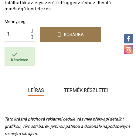
találhatók az egyszerű felfüggesztéshez. Kiváló
minőségű kivitelezés.
Mennyiség
KOSÁRBA

Készleten
LEÍRÁS
TERMÉK RÉSZLETEI
Tato krásná plechová reklamní cedule Vás mile překvapí detailní
grafikou, věrností barev, jemnou patinou a dokonale napodobeným
rezavým okrajem.