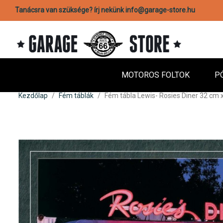
Tanácsra van szüksége? írj nekünk info@garage-store.hu
MOTOROS FOLTOK
P
Kezdőlap
Fém táblák
Fém tábla Lewis- Rosies Diner 32 cm 