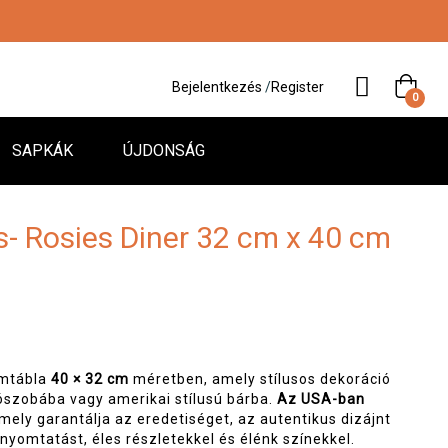
Bejelentkezés
/
Register
0
SAPKÁK
ÚJDONSÁG
s- Rosies Diner 32 cm x 40 cm
ámtábla
40 × 32 cm
méretben, amely stílusos dekoráció
szobába vagy amerikai stílusú bárba.
Az USA-ban
amely garantálja az eredetiséget, az autentikus dizájnt
 nyomtatást, éles részletekkel és élénk színekkel.