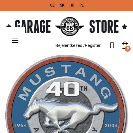
CZ
SK
HU
PL
Toggle
navigation
Bejelentkezés
/
Register
0