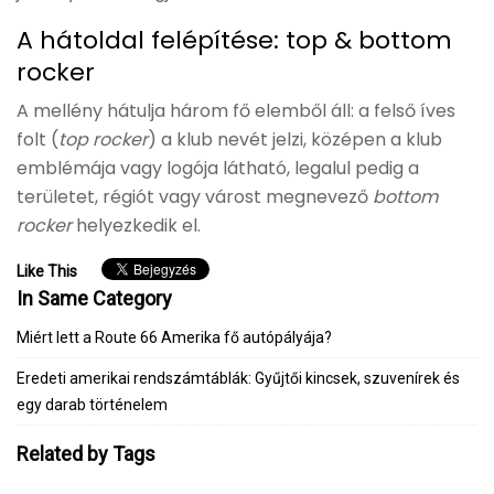
A hátoldal felépítése: top & bottom
rocker
A mellény hátulja három fő elemből áll: a felső íves
folt (
top rocker
) a klub nevét jelzi, középen a klub
emblémája vagy logója látható, legalul pedig a
területet, régiót vagy várost megnevező
bottom
rocker
helyezkedik el.
Like This
In Same Category
Miért lett a Route 66 Amerika fő autópályája?
Eredeti amerikai rendszámtáblák: Gyűjtői kincsek, szuvenírek és
egy darab történelem
Related by Tags