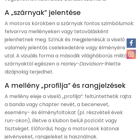
A „szárnyak” jelentése
A motoros körökben a szárnyak fontos szimbólumok:
felvarrva mellényeken vagy tetoválásként
jelenhetnek meg. Színük és megjelenésük a viselő
valamely jelentős cselekedetére vagy élményére
utal. A vizuális forma a második világháborús militáns
szárnyaktól egészen a
Harley-Davidson
-ihlette
dizájnokig terjedhet.
A mellény „profilja” és rangjelzések
A mellény eleje a viselő „profilja”: feltüntethetik rajta
a banda vagy chapter nevét, a becenevet,
esemény- és élményfoltokat (pl. részvételi évek
run-okon), illetve a klubon belüli pozíciót vagy
tisztséget. Előfordul, hogy a motorosok katonai
jelvényeket, rangjeleket is használnak.