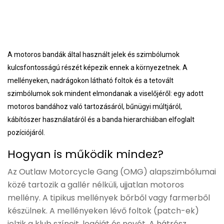
A motoros bandák által használt jelek és szimbólumok
kulcsfontosságú részét képezik ennek a környezetnek. A
mellényeken, nadrágokon látható foltok és a tetovált
szimbólumok sok mindent elmondanak a viselőjéről: egy adott
motoros bandához való tartozásáról, bűnügyi múltjáról,
kábítószer használatáról és a banda hierarchiában elfoglalt
pozíciójáról.
Hogyan is működik mindez?
Az Outlaw Motorcycle Gang (OMG) alapszimbólumai
közé tartozik a gallér nélküli, ujjatlan motoros
mellény. A tipikus mellények bőrből vagy farmerből
készülnek. A mellényeken lévő foltok (patch-ek)
jelzik a klub színeit, logóját és nevét. A hátrész