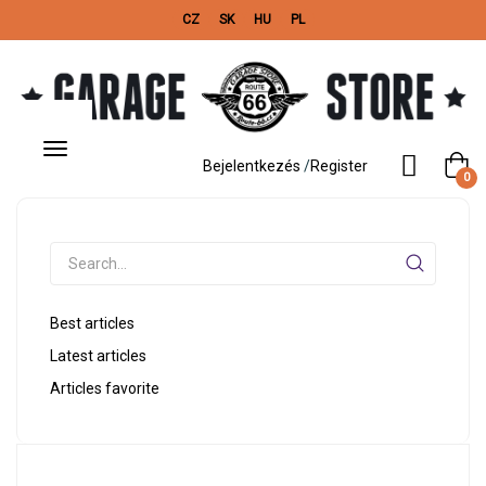
CZ
SK
HU
PL
Toggle
navigation
Bejelentkezés
/
Register
0
Best articles
Latest articles
Articles favorite