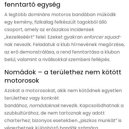
fenntartó egység
A legtöbb domináns motoros bandában működik
egy kemény, fizikailag felkészült tagokból álló
csoport, amely az erőszakos incidensek
„kezeléséért” felel. Ezeket gyakran
enforcer squad
-
nak nevezik. Feladatuk a klub hírnevének megőrzése,
az erő demonstrálása, a rend fenntartása a klubon
belül, valamint a riválisokkal szembeni fellépés.
Nomádok – a területhez nem kötött
motorosok
Azokat a motorosokat, akik nem kötődnek egyetlen
területhez vagy konkrét
bandához,
nomádoknak
nevezik. Kapcsolódhatnak a
szubkultúrához, de nem tartoznak egy adott
charterhez; bizonyos esetekben „piszkos munkát” is
végezhetnek különböző bandák számára.