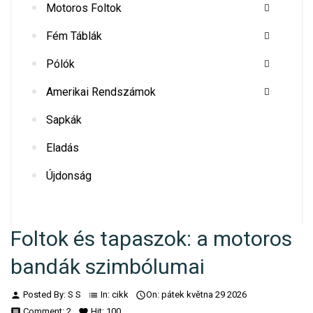
Motoros Foltok
Fém Táblák
Pólók
Amerikai Rendszámok
Sapkák
Eladás
Újdonság
Foltok és tapaszok: a motoros
bandák szimbólumai
Posted By:
S S
In:
cikk
On:
pátek
května
29
2026
person
list

Comment:
2
Hit:
100
comment
favorite